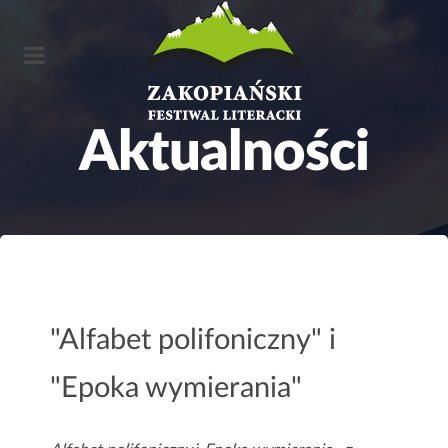
A
k
t
u
a
l
n
o
ś
c
i
"Alfabet polifoniczny" i
"Epoka wymierania"