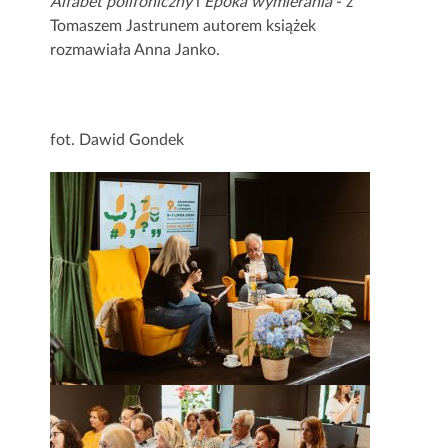
Alfabet polifoniczny
i
Epoka wymierania
- z
Tomaszem Jastrunem autorem książek
rozmawiała Anna Janko.
fot. Dawid Gondek