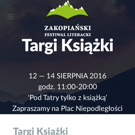
T
a
r
g
i
K
s
i
ą
ż
k
i
12 — 14 SIERPNIA 2016
godz. 11:00-20:00
'Pod Tatry tylko z książką'
Zapraszamy na Plac Niepodległości
Targi Książki