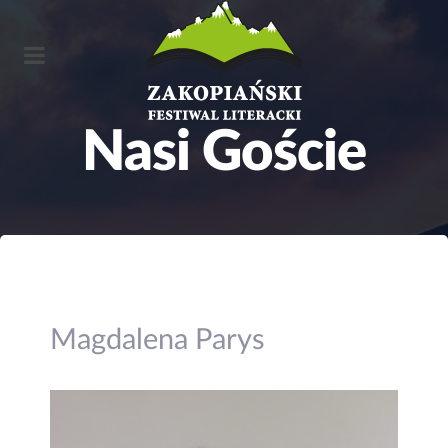
N
a
s
i
G
o
ś
c
i
e
Magdalena Parys