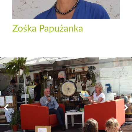
Zośka Papużanka