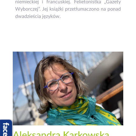
niemieckiej i francuskiej. Felietonistka „Gazety
Wyborczej”. Jej książki przetłumaczono na ponad
dwadzieścia języków.
Aleksandra Karkowska